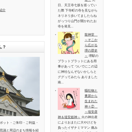
日、天王寺七坂を巡ってい
紹介
た際 下寺町の寺を見ながら
ネリネリ歩いてましたらね
がっつり山門が開かれたお
寺を発見...
龍神堂
～そこか
ら広がる
ん？
堺の歴史
～
堺駅の
プラットプラットにある用
事があって ついでにこの辺
に神社なんぞないかしらと
ググってみたら ありました
南...
嘔吐物と
糞尿から
生まれた
神々②
～埴安彦
神＆埴安姫神～
火の神出産
によりおまたに大やけどを
ポット・ご朱印・ご利益・
負ったイザナミママン 痛み
思議と周辺のまち情報を紹