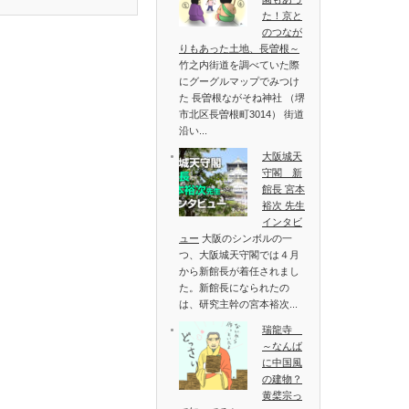
た！京と
のつなが
りもあった土地、長曽根～
竹之内街道を調べていた際
にグーグルマップでみつけ
た 長曽根ながそね神社 （堺
市北区長曽根町3014） 街道
沿い...
大阪城天
守閣 新
館長 宮本
裕次 先生
インタビ
ュー
大阪のシンボルの一
つ、大阪城天守閣では４月
から新館長が着任されまし
た。新館長になられたの
は、研究主幹の宮本裕次...
瑞龍寺
～なんば
に中国風
の建物？
黄檗宗っ