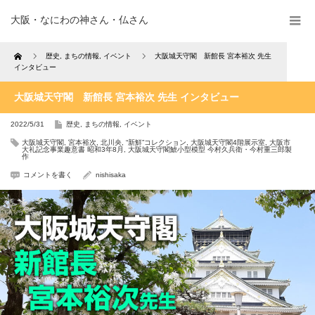
大阪・なにわの神さん・仏さん
Home
歴史
,
まちの情報
,
イベント
大阪城天守閣 新館長 宮本裕次 先生
インタビュー
大阪城天守閣 新館長 宮本裕次 先生 インタビュー
2022/5/31
歴史
,
まちの情報
,
イベント
大阪城天守閣
,
宮本裕次
,
北川央
,
“新鮮”コレクション
,
大阪城天守閣4階展示室
,
大阪市
大礼記念事業趣意書 昭和3年8月
,
大阪城天守閣鯱小型模型 今村久兵衛・今村重三郎製
作
コメントを書く
nishisaka