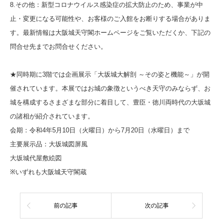
8.その他：新型コロナウイルス感染症の拡大防止のため、事業が中
止・変更になる可能性や、お客様のご入館をお断りする場合がありま
す。最新情報は大阪城天守閣ホームページをご覧いただくか、下記の
問合せ先までお問合せください。
★同時期に3階では企画展示「大坂城大解剖 ～その姿と機能～」が開
催されています。本展ではお城の象徴というべき天守のみならず、お
城を構成するさまざまな部分に着目して、豊臣・徳川両時代の大坂城
の諸相が紹介されています。
会期：令和4年5月10日（火曜日）から7月20日（水曜日）まで
主要展示品：大坂城図屏風
大坂城代屋敷絵図
※いずれも大阪城天守閣蔵
前の記事
次の記事