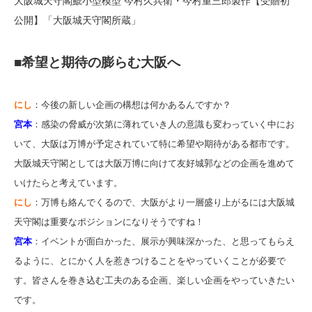
大阪城天守閣鯱小型模型 今村久兵衛・今村重三郎製作【受贈初
公開】「大阪城天守閣所蔵」
■希望と期待の膨らむ大阪へ
にし
：今後の新しい企画の構想は何かあるんですか？
宮本
：感染の脅威が次第に薄れていき人の意識も変わっていく中にお
いて、大阪は万博が予定されていて特に希望や期待がある都市です。
大阪城天守閣としては大阪万博に向けて友好城郭などの企画を進めて
いけたらと考えています。
にし
：万博も絡んでくるので、大阪がより一層盛り上がるには大阪城
天守閣は重要なポジションになりそうですね！
宮本
：イベントが面白かった、展示が興味深かった、と思ってもらえ
るように、とにかく人を惹きつけることをやっていくことが必要で
す。皆さんを巻き込む工夫のある企画、楽しい企画をやっていきたい
です。