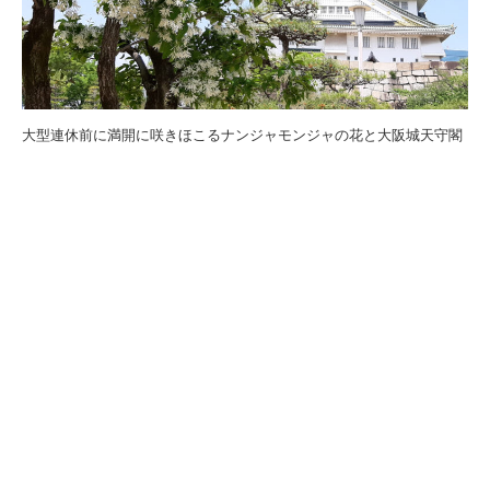
大型連休前に満開に咲きほこるナンジャモンジャの花と大阪城天守閣