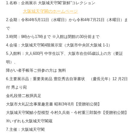
1.名称：企画展示 大阪城天守閣“新鮮”コレクション
大阪城天守閣のホームページ
2.会期：令和4年5月11日（水曜日）から令和4年7月21日（木曜日）ま
で
3.時間：9時から17時まで ※入館は閉館の30分前まで
4.会場：大阪城天守閣4階展示室（大阪市中央区大阪城 1-1）
5.入館料：大人600円 中学生以下、大阪市在住65歳以上の方（要証
明）、
障がい者手帳等ご持参の方は 無料
6.主要展示品：重要美術品 豊臣秀吉自筆書状 （慶長元年）12 月2日
付 秀より宛
金札段替二枚胴具足
大阪市大礼記念事業趣意書 昭和3年8月【受贈初公開】
大阪城天守閣鯱小型模型 今村久兵衛・今村重三郎製作【受贈初公開】
※いずれも大阪城天守閣蔵
7.主催：大阪城天守閣