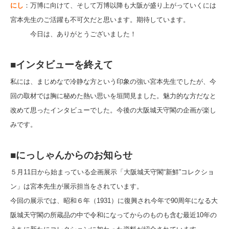
にし
：万博に向けて、そして万博以降も大阪が盛り上がっていくには
宮本先生のご活躍も不可欠だと思います。期待しています。
今日は、ありがとうございました！
■インタビューを終えて
私には、まじめなで冷静な方という印象の強い宮本先生でしたが、今
回の取材では胸に秘めた熱い思いを垣間見ました。魅力的な方だなと
改めて思ったインタビューでした。今後の大阪城天守閣の企画が楽し
みです。
■にっしゃんからのお知らせ
５月11日から始まっている企画展示「大阪城天守閣“新鮮”コレクショ
ン」は宮本先生が展示担当をされています。
今回の展示では、昭和６年（1931）に復興され今年で90周年になる大
阪城天守閣の所蔵品の中で令和になってからのものも含む最近10年の