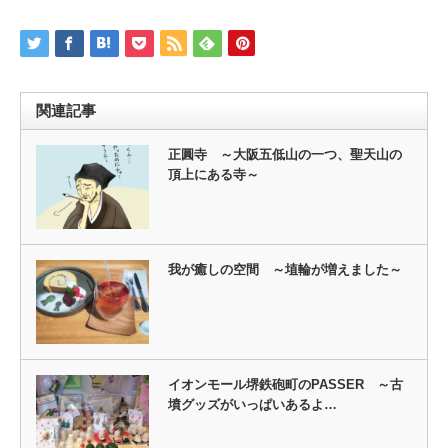
関連記事
正圓寺 ～大阪五低山の一つ、聖天山の
頂上にある寺～
我が癒しの空間 ～埴輪が増えました～
イオンモール堺鉄砲町のPASSER ～古
墳グッズがいっぱいあるよ…