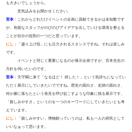
も大きいでしょうから。
意気込みをお聞かせください。
宮本
：これからどれだけイベントの企画に貢献できるかは未知数です
が、有能なスタッフがのびのびアイデアを出していける環境を整える
ことが自分の役割の一つだと思っています。
にし
：「盛り上げ役」にも注力されるスタンスですね。それは楽しみ
です。
イベントと同じく重要になるのが展示企画ですが、宮本先生の
方針を伺いたいのです。
宮本
：天守閣に来て「なるほど！ 得した！」という気持ちになってい
ただく展示にしていきたいでですね。歴史の面白さ、史跡の面白さ、
何か腑に落ちたという発見を呼び起こすような印象に残る展示です。
「親しみやすさ」というのを一つのキーワードにしていきたいとも考
えています。
にし
：「親しみやすい」博物館っていうのは、私も一人の府民として
いいなぁって思います。