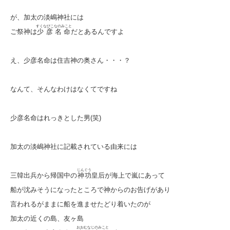
が、加太の淡嶋神社には
すくなびこなのみこと
ご祭神は
少彦名命
だとあるんですよ
え、少彦名命は住吉神の奥さん・・・？
なんて、そんなわけはなくてですね
少彦名命はれっきとした男(笑)
加太の淡嶋神社に記載されている由来には
じんぐう
三韓出兵から帰国中の
神功
皇后が海上で嵐にあって
船が沈みそうになったところで神からのお告げがあり
言われるがままに船を進ませたどり着いたのが
加太の近くの島、友ヶ島
おおむなじのみこと