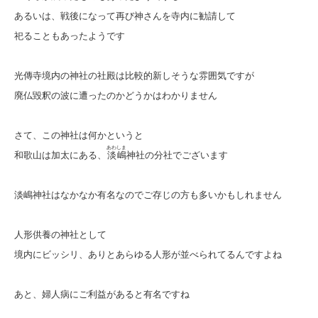
あるいは、戦後になって再び神さんを寺内に勧請して
祀ることもあったようです
光傳寺境内の神社の社殿は比較的新しそうな雰囲気ですが
廃仏毀釈の波に遭ったのかどうかはわかりません
さて、この神社は何かというと
あわしま
和歌山は加太にある、
淡嶋
神社の分社でございます
淡嶋神社はなかなか有名なのでご存じの方も多いかもしれません
人形供養の神社として
境内にビッシリ、ありとあらゆる人形が並べられてるんですよね
あと、婦人病にご利益があると有名ですね