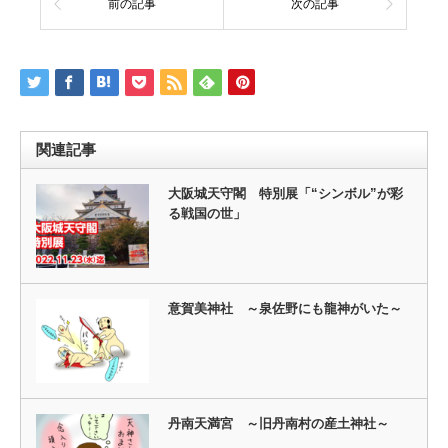
前の記事
次の記事
関連記事
大阪城天守閣 特別展「“シンボル”が彩
る戦国の世」
意賀美神社 ～泉佐野にも龍神がいた～
丹南天満宮 ～旧丹南村の産土神社～