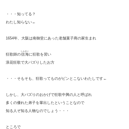
・・・知ってる？
わたし知らない←
1654年、大阪は南御堂にあった老舗菓子商の家生まれ
しんかい
狂歌師の
信海
に狂歌を習い
浪花狂歌で大バズりしたお方
・・・そもそも、狂歌ってものがピンとこないわたしです←
しかし、大バズりのおかげで狂歌中興の人と呼ばれ
多くの優れた弟子を輩出したということなので
知る人ぞ知る人物なのでしょう・・・
ところで