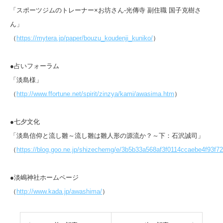
「スポーツジムのトレーナー×お坊さん‐光傳寺 副住職 国子克樹さ
ん」
（
https://mytera.jp/paper/bouzu_koudenji_kuniko/
）
●占いフォーラム
「淡島様」
（
http://www.ffortune.net/spirit/zinzya/kami/awasima.htm
）
●七夕文化
「淡島信仰と流し雛～流し雛は雛人形の源流か？～下：石沢誠司」
（
https://blog.goo.ne.jp/shizechemg/e/3b5b33a568af3f0114ccaebe4f93f72
●淡嶋神社ホームページ
（
http://www.kada.jp/awashima/
）