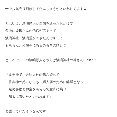
十中八九売り飛ばしてたんちゃうかといわれてます←
とはいえ、淡嶋願人が全国を巡ったおかげで
各地に淡嶋さんの信仰が広まって
淡嶋神社・淡嶋堂ができたんですって
もちろん、光傳寺にあるのもそのひとつ
ところで、この淡嶋願人とやらは淡嶋神社の神さんについて
「薬王神で、天照大神の第六姫君で、
住吉神の妃になるも、婦人病のために離縁となって
綾の巻物と神宝をもらって空舟に乗り、
加太に着いたといわれます」
と語っていたそうなんです