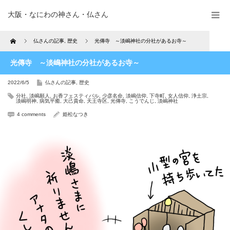
大阪・なにわの神さん・仏さん
Home
仏さんの記事
,
歴史
光傳寺 ～淡嶋神社の分社があるお寺～
光傳寺 ～淡嶋神社の分社があるお寺～
2022/6/5
仏さんの記事
,
歴史
分社
,
淡嶋願人
,
お香フェスティバル
,
少彦名命
,
淡嶋信仰
,
下寺町
,
女人信仰
,
浄土宗
,
淡嶋明神
,
病気平癒
,
大己貴命
,
天王寺区
,
光傳寺
,
こうでんじ
,
淡嶋神社
4 comments
姫松なつき