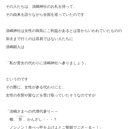
その人たちは、淡嶋神社のお札を持って、
その由来を語りながら全国を巡っていたのです
淡嶋神社は女性の病気にご利益があるとは昔からいわれていたものの
加太まで行くのは容易ではない人たちに
淡嶋願人は
「私が貴女の代わりに淡嶋神社へ参りましょう」
というのです
その際に、女性が参る代わりにと、
女性の衣類や髪などを受け取っていたそうなのですが
「淡嶋さまへの代僧代参り～～
こうがい
櫛、
笄
、かんざし・・・？
ノンノン！本べっ甲を上げよとご誓願でござ～る～！」