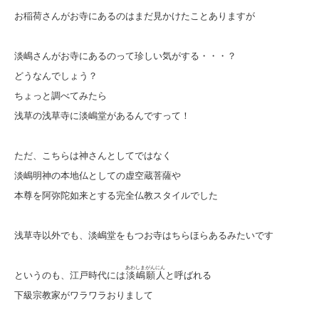
お稲荷さんがお寺にあるのはまだ見かけたことありますが
淡嶋さんがお寺にあるのって珍しい気がする・・・？
どうなんでしょう？
ちょっと調べてみたら
浅草の浅草寺に淡嶋堂があるんですって！
ただ、こちらは神さんとしてではなく
淡嶋明神の本地仏としての虚空蔵菩薩や
本尊を阿弥陀如来とする完全仏教スタイルでした
浅草寺以外でも、淡嶋堂をもつお寺はちらほらあるみたいです
あわしまがんにん
というのも、江戸時代には
淡嶋願人
と呼ばれる
下級宗教家がワラワラおりまして