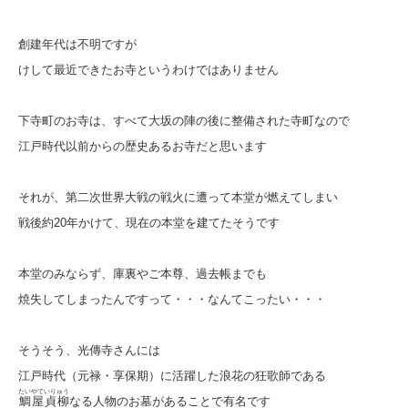
創建年代は不明ですが
けして最近できたお寺というわけではありません
下寺町のお寺は、すべて大坂の陣の後に整備された寺町なので
江戸時代以前からの歴史あるお寺だと思います
それが、第二次世界大戦の戦火に遭って本堂が燃えてしまい
戦後約20年かけて、現在の本堂を建てたそうです
本堂のみならず、庫裏やご本尊、過去帳までも
焼失してしまったんですって・・・なんてこったい・・・
そうそう、光傳寺さんには
江戸時代（元禄・享保期）に活躍した浪花の狂歌師である
たいやていりゅう
鯛屋貞柳
なる人物のお墓があることで有名です