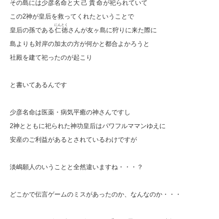
その島には少彦名命と
大己貴命
が祀られていて
この2神が皇后を救ってくれたということで
にんとく
皇后の孫である
仁徳
さんが友ヶ島に狩りに来た際に
島よりも対岸の加太の方が何かと都合よかろうと
社殿を建て祀ったのが起こり
と書いてあるんです
少彦名命は医薬・病気平癒の神さんですし
2神とともに祀られた神功皇后はパワフルママンゆえに
安産のご利益があるとされているわけですが
淡嶋願人のいうことと全然違いますね・・・？
どこかで伝言ゲームのミスがあったのか、なんなのか・・・