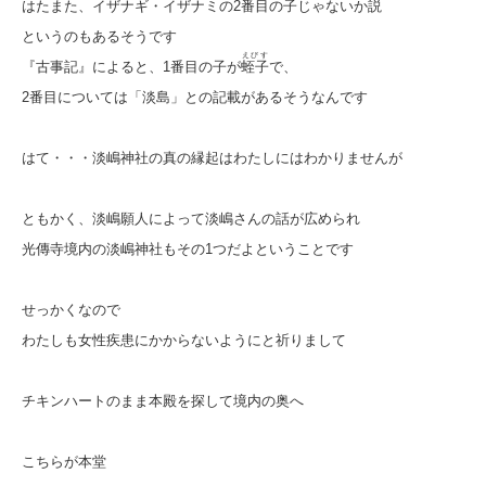
はたまた、イザナギ・イザナミの2番目の子じゃないか説
というのもあるそうです
えびす
『古事記』によると、1番目の子が
蛭子
で、
2番目については「淡島」との記載があるそうなんです
はて・・・淡嶋神社の真の縁起はわたしにはわかりませんが
ともかく、淡嶋願人によって淡嶋さんの話が広められ
光傳寺境内の淡嶋神社もその1つだよということです
せっかくなので
わたしも女性疾患にかからないようにと祈りまして
チキンハートのまま本殿を探して境内の奥へ
こちらが本堂