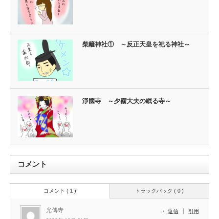
柴籬神社① ～反正天皇を祀る神社～
淨國寺 ～夕霧大夫の眠る寺～
コメント
コメント ( 1 )
トラックバック ( 0 )
光傳寺
返信
引用