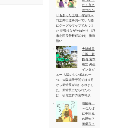
た！京と
のつなが
りもあった土地、長曽根～
竹之内街道を調べていた際
にグーグルマップでみつけ
た 長曽根ながそね神社 （堺
市北区長曽根町3014） 街道
沿い...
大阪城天
守閣 新
館長 宮本
裕次 先生
インタビ
ュー
大阪のシンボルの一
つ、大阪城天守閣では４月
から新館長が着任されまし
た。新館長になられたの
は、研究主幹の宮本裕次...
瑞龍寺
～なんば
に中国風
の建物？
黄檗宗っ