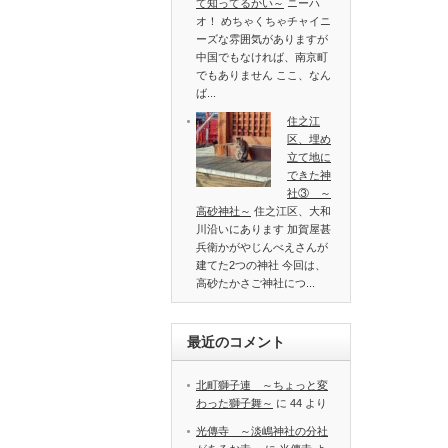
て知ってるかい～
ニーハ
オ！ めちゃくちゃチャイニ
ーズな雰囲気がありますが
中国でもなければ、南京町
でもありません ここ、なん
ば...
住之江
区、埋め
立て地に
できた神
社③ ～
高砂神社～
住之江区、大和
川沿いにあります 加賀屋甚
兵衛かがやじんべえさんが
建てた2つの神社 今回は、
高砂たかさご神社につ...
最近のコメント
北町獅子連 ～ちょっと変
わった獅子舞～
に
44
より
光傳寺 ～淡嶋神社の分社