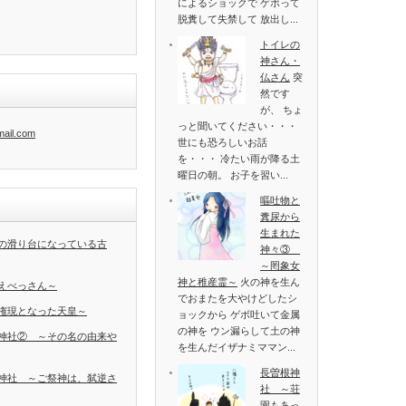
によるショックで ゲボって
脱糞して失禁して 放出し...
トイレの
神さん・
仏さん
突
然です
が、 ちょ
っと聞いてください・・・
mail.com
世にも恐ろしいお話
を・・・ 冷たい雨が降る土
曜日の朝。 お子を習い...
嘔吐物と
糞尿から
生まれた
の滑り台になっている古
神々③
～罔象女
神と稚産霊～
火の神を生ん
えべっさん～
でおまたを大やけどしたシ
権現となった天皇～
ョックから ゲボ吐いて金属
の神を ウン漏らして土の神
神社② ～その名の由来や
を生んだイザナミママン...
長曽根神
神社 ～ご祭神は、弑逆さ
社 ～荘
園もあっ