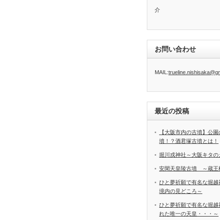
介
お問い合わせ
MAIL:
trueline.nishisaka@g
最近の投稿
【大阪市内の古墳】公園
墳！？酒君塚古墳とは！
堀川戎神社～大阪キタの
安閑天皇陵古墳 ～蔵王
ひと夢祈願で有名な堀越
境内の見どころ～
ひと夢祈願で有名な堀越
れた唯一の天皇・・・～