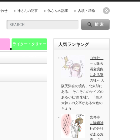
合わせ
神さんの記事
仏さんの記事
古墳・埴輪
ライター・クリエー
人気ランキング
ター紹介
白米社
～大阪天
満宮境内
にある謎
の社～
大
阪天満宮の境内、北東部に
ある、 そこそこのサイズの
ある小社“白米社”。 「白米
大神」の文字がある朱色の
ちょう...
光傳寺
～淡嶋神
社の分社
があるお
寺～
先