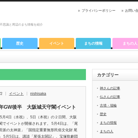
プライバシーポリシー
お問い
不思議と周辺のまち情報を紹介
歴史
イベント
まちの情報
まちの人
カテゴリー
神さんの記事
/2
イベント
nishisaka
仏さんの記事
古墳・埴輪
22年GW後半 大阪城天守閣イベント
歴史
2年5月4日（水祝）、5日（木祝）の２日間、大阪
まちの情報
閣でイベントが開催されます。 5月4日は、「尾
田派の太神楽」「国指定重要無形民俗文化財 尾
まちの人
」 5月5日は、講談「尾張太閤記」、宝塚歌劇団