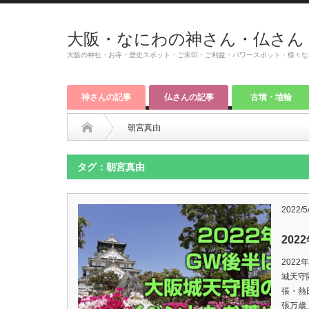
大阪・なにわの神さん・仏さん
大阪の神社・お寺・歴史スポット・ご朱印・ご利益・パワースポット・様々な
神さんの記事
仏さんの記事
古墳・埴輪
朝宮真由
タグ：朝宮真由
2022/5
20
202
城天守
張・熱
張万歳