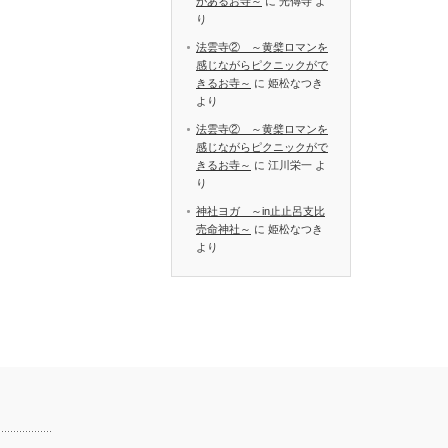
があるお寺～
に
光傳寺
よ
り
法雲寺② ～黄檗ロマンを
感じながらピクニックがで
きるお寺～
に
姫松なつき
より
法雲寺② ～黄檗ロマンを
感じながらピクニックがで
きるお寺～
に
江川栄一
よ
り
神社ヨガ ～in止止呂支比
売命神社～
に
姫松なつき
より