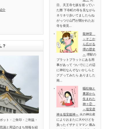
日、天王寺七坂を巡ってい
紹介
た際 下寺町の寺を見ながら
ネリネリ歩いてましたらね
がっつり山門が開かれたお
寺を発見...
龍神堂
～そこか
ら広がる
ん？
堺の歴史
～
堺駅の
プラットプラットにある用
事があって ついでにこの辺
に神社なんぞないかしらと
ググってみたら ありました
南...
嘔吐物と
糞尿から
生まれた
神々②
～埴安彦
神＆埴安姫神～
火の神出産
によりおまたに大やけどを
ポット・ご朱印・ご利益・
負ったイザナミママン 痛み
思議と周辺のまち情報を紹