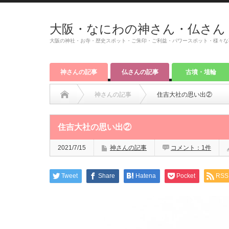
大阪・なにわの神さん・仏さん
大阪の神社・お寺・歴史スポット・ご朱印・ご利益・パワースポット・様々な
神さんの記事
仏さんの記事
古墳・埴輪
神さんの記事
住吉大社の思い出②
住吉大社の思い出②
2021/7/15
神さんの記事
コメント：1件
Tweet
Share
Hatena
Pocket
RSS