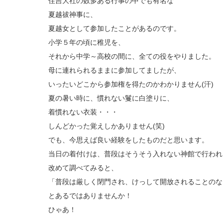
住吉大社の数多ある行事の中でも有名な
夏越祓神事に、
夏越女として参加したことがあるのです。
小学５年の頃に稚児を、
それから中学～高校の間に、全ての役をやりました。
母に連れられるままに参加してましたが、
いったいどこから参加権を得たのかわかりません(汗)
夏の暑い時に、慣れない鬘に白塗りに、
着慣れない衣装・・・
しんどかった覚えしかありません(笑)
でも、今思えば良い経験をしたものだと思います。
当日の着付けは、普段はそうそう入れない神館で行われ
改めて調べてみると、
「普段は厳しく閉門され、けっして開放されることのな
とあるではありませんか！
ひゃあ！