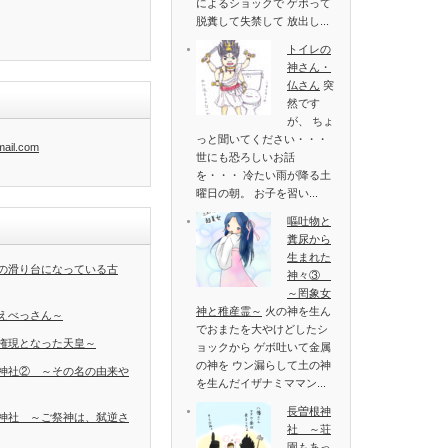
によるショックで ゲボって
脱糞して失禁して 放出し...
トイレの
神さん・
仏さん
突
然です
が、 ちょ
っと聞いてください・・・
mail.com
世にも恐ろしいお話
を・・・ 冷たい雨が降る土
曜日の朝。 お子を習い...
嘔吐物と
糞尿から
生まれた
の滑り台になっている古
神々③
～罔象女
神と稚産霊～
火の神を生ん
えべっさん～
でおまたを大やけどしたシ
権現となった天皇～
ョックから ゲボ吐いて金属
の神を ウン漏らして土の神
神社② ～その名の由来や
を生んだイザナミママン...
長曽根神
神社 ～ご祭神は、弑逆さ
社 ～荘
園もあっ