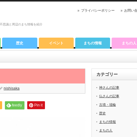
プライバシーポリシー
お問い
不思議と周辺のまち情報を紹介
歴史
イベント
まちの情報
まちの人
カテゴリー
神さんの記事
nishisaka
仏さんの記事
古墳・埴輪
feedly
Pin it
歴史
まちの情報
まちの人