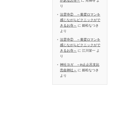
があるお寺～
に
光傳寺
よ
り
法雲寺② ～黄檗ロマンを
感じながらピクニックがで
きるお寺～
に
姫松なつき
より
法雲寺② ～黄檗ロマンを
感じながらピクニックがで
きるお寺～
に
江川栄一
よ
り
神社ヨガ ～in止止呂支比
売命神社～
に
姫松なつき
より