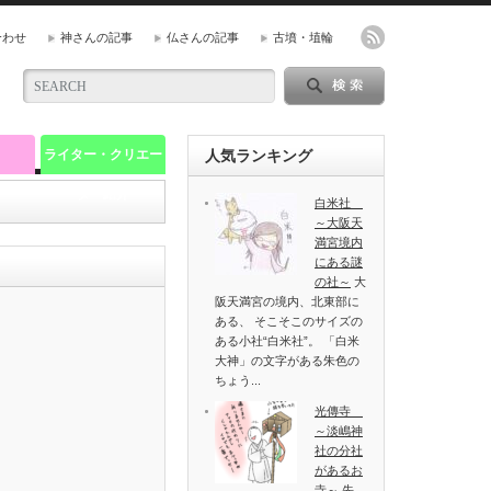
合わせ
神さんの記事
仏さんの記事
古墳・埴輪
ライター・クリエー
人気ランキング
ター紹介
白米社
～大阪天
満宮境内
にある謎
の社～
大
阪天満宮の境内、北東部に
ある、 そこそこのサイズの
ある小社“白米社”。 「白米
大神」の文字がある朱色の
ちょう...
光傳寺
～淡嶋神
社の分社
があるお
寺～
先