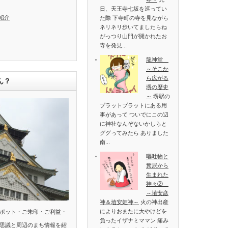
日、天王寺七坂を巡ってい
紹介
た際 下寺町の寺を見ながら
ネリネリ歩いてましたらね
がっつり山門が開かれたお
寺を発見...
龍神堂
～そこか
ら広がる
ん？
堺の歴史
～
堺駅の
プラットプラットにある用
事があって ついでにこの辺
に神社なんぞないかしらと
ググってみたら ありました
南...
嘔吐物と
糞尿から
生まれた
神々②
～埴安彦
神＆埴安姫神～
火の神出産
によりおまたに大やけどを
ポット・ご朱印・ご利益・
負ったイザナミママン 痛み
思議と周辺のまち情報を紹