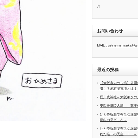
介
お問い合わせ
MAIL:
trueline.nishisaka@g
最近の投稿
【大阪市内の古墳】公園
墳！？酒君塚古墳とは！
堀川戎神社～大阪キタの
安閑天皇陵古墳 ～蔵王
ひと夢祈願で有名な堀越
境内の見どころ～
ひと夢祈願で有名な堀越
れた唯一の天皇・・・～