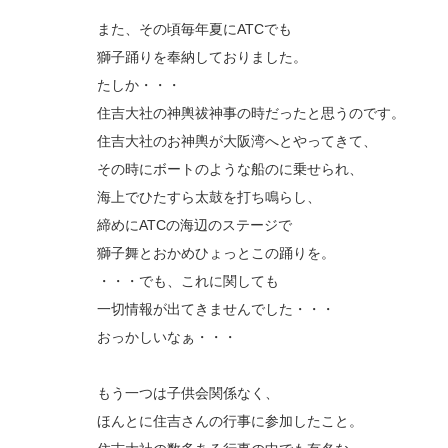
また、その頃毎年夏にATCでも
獅子踊りを奉納しておりました。
たしか・・・
住吉大社の神輿祓神事の時だったと思うのです。
住吉大社のお神輿が大阪湾へとやってきて、
その時にボートのような船のに乗せられ、
海上でひたすら太鼓を打ち鳴らし、
締めにATCの海辺のステージで
獅子舞とおかめひょっとこの踊りを。
・・・でも、これに関しても
一切情報が出てきませんでした・・・
おっかしいなぁ・・・
もう一つは子供会関係なく、
ほんとに住吉さんの行事に参加したこと。