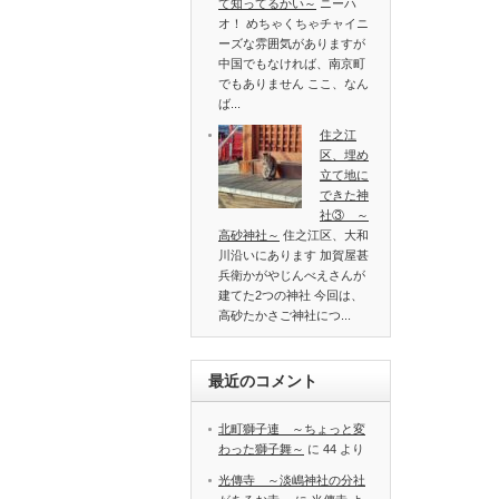
て知ってるかい～
ニーハ
オ！ めちゃくちゃチャイニ
ーズな雰囲気がありますが
中国でもなければ、南京町
でもありません ここ、なん
ば...
住之江
区、埋め
立て地に
できた神
社③ ～
高砂神社～
住之江区、大和
川沿いにあります 加賀屋甚
兵衛かがやじんべえさんが
建てた2つの神社 今回は、
高砂たかさご神社につ...
最近のコメント
北町獅子連 ～ちょっと変
わった獅子舞～
に
44
より
光傳寺 ～淡嶋神社の分社