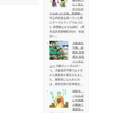
た！京と
のつなが
りもあった土地、長曽根～
竹之内街道を調べていた際
にグーグルマップでみつけ
た 長曽根ながそね神社 （堺
市北区長曽根町3014） 街道
沿い...
大阪城天
守閣 新
館長 宮本
裕次 先生
インタビ
ュー
大阪のシンボルの一
つ、大阪城天守閣では４月
から新館長が着任されまし
た。新館長になられたの
は、研究主幹の宮本裕次...
瑞龍寺
～なんば
に中国風
の建物？
黄檗宗っ