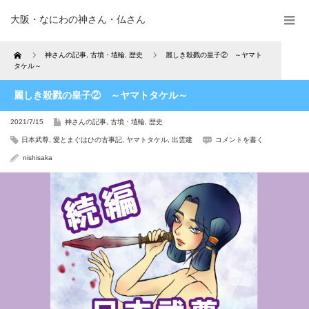
大阪・なにわの神さん・仏さん
Home
神さんの記事
,
古墳・埴輪
,
歴史
麗しき殺戮の皇子② ～ヤマト
タケル～
麗しき殺戮の皇子② ～ヤマトタケル～
2021/7/15
神さんの記事
,
古墳・埴輪
,
歴史
日本武尊
,
愛とまぐはひの古事記
,
ヤマトタケル
,
出雲建
コメントを書く
nishisaka