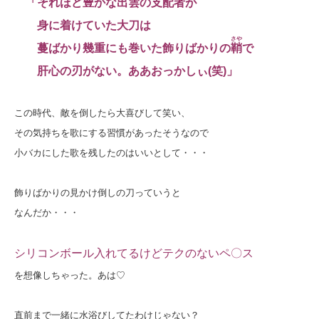
「それほど豊かな出雲の支配者が
身に着けていた大刀は
さや
蔓ばかり幾重にも巻いた飾りばかりの
鞘
で
肝心の刃がない。ああおっかしぃ(笑)」
この時代、敵を倒したら大喜びして笑い、
その気持ちを歌にする習慣があったそうなので
小バカにした歌を残したのはいいとして・・・
飾りばかりの見かけ倒しの刀っていうと
なんだか・・・
シリコンボール入れてるけどテクのないペ〇ス
を想像しちゃった。あは♡
直前まで一緒に水浴びしてたわけじゃない？