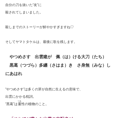
自分の刀を抜いた“友”に
殺されてしまいました。
殺しまでのストーリーが鮮やかすぎますね♡
そしてヤマトタケルは、最後に歌を残します。
やつめさす 出雲建が 佩（は）ける大刀（たち）
黒葛（つづら）多纏（さはま）き さ身無（みな）し
にあはれ
“やつめさす”は多くの芽が自然に生えるの意味で、
出雲にかかる枕詞。
つる
“黒葛”は
蔓
性の植物のこと。