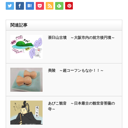
関連記事
茶臼山古墳 ～大阪市内の前方後円墳～
美陵 ～超コーフンもなか！！～
あびこ観音 ～日本最古の観世音菩薩の
寺～