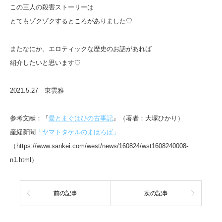
この三人の殺害ストーリーは
とてもゾクゾクするところがありました♡
またなにか、エロティックな歴史のお話があれば
紹介したいと思います♡
2021.5.27 東雲雅
参考文献：『
愛とまぐはひの古事記
』（著者：大塚ひかり）
産経新聞
「ヤマトタケルのまほろば」
（https://www.sankei.com/west/news/160824/wst1608240008-
n1.html）
前の記事
次の記事