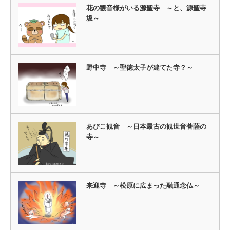
花の観音様がいる源聖寺 ～と、源聖寺
坂～
野中寺 ～聖徳太子が建てた寺？～
あびこ観音 ～日本最古の観世音菩薩の
寺～
来迎寺 ～松原に広まった融通念仏～