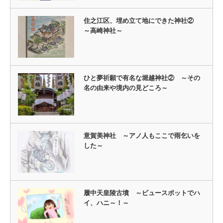
住之江区、埋め立て地にできた神社②
～高崎神社～
ひと夢祈願で有名な堀越神社② ～その
名の由来や境内の見どころ～
意賀美神社 ～アノ人もここで雨乞いを
した～
履中天皇陵古墳 ～ビュースポットでハ
イ、ハニ～！～