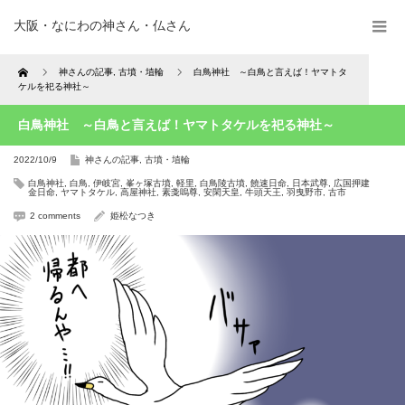
大阪・なにわの神さん・仏さん
Home
神さんの記事
,
古墳・埴輪
白鳥神社 ～白鳥と言えば！ヤマトタ
ケルを祀る神社～
白鳥神社 ～白鳥と言えば！ヤマトタケルを祀る神社～
2022/10/9
神さんの記事
,
古墳・埴輪
白鳥神社
,
白鳥
,
伊岐宮
,
峯ヶ塚古墳
,
軽里
,
白鳥陵古墳
,
饒速日命
,
日本武尊
,
広国押建
金日命
,
ヤマトタケル
,
高屋神社
,
素戔嗚尊
,
安閑天皇
,
牛頭天王
,
羽曳野市
,
古市
2 comments
姫松なつき