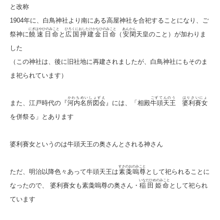
と改称
1904年に、白鳥神社より南にある高屋神社を合祀することになり、ご
にぎはやひのみこと
ひろくにおしたけかなひのみこと
あんかん
祭神に
饒速日命
と
広国押建金日命
（
安閑
天皇のこと）が加わりま
した
（この神社は、後に旧社地に再建されましたが、白鳥神社にもそのま
ま祀られています）
かわちめいしょずえ
ごずてんのう
はりさいにょ
また、江戸時代の『
河内名所図会
』には、「相殿
牛頭天王
婆利賽女
を併祭る」とあります
婆利賽女というのは牛頭天王の奥さんとされる神さん
すさのおのみこと
ただ、明治以降色々あって牛頭天王は
素戔嗚尊
として祀られることに
いなだひめのみこと
なったので、 婆利賽女も素戔嗚尊の奥さん・
稲田姫命
として祀られ
ています