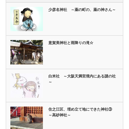
少彦名神社 ～薬の町の、薬の神さん～
意賀美神社と雨降りの滝☆
白米社 ～大阪天満宮境内にある謎の社
～
住之江区、埋め立て地にできた神社③
～高砂神社～