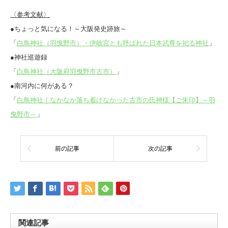
〈参考文献〉
●ちょっと気になる！～大阪発史跡旅～
「
白鳥神社（羽曳野市）・伊岐宮とも呼ばれた日本武尊を祀る神社
」
●神社巡遊録
「
白鳥神社（大阪府羽曳野市古市）
」
●南河内に何がある？
「
白鳥神社｜なかなか落ち着けなかった古市の氏神様【ご朱印】～羽
曳野市～
」
前の記事
次の記事
関連記事