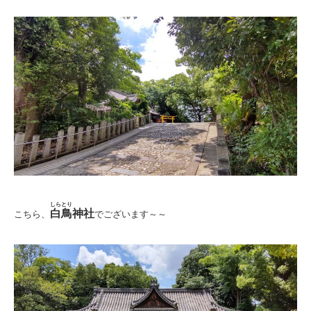
しらとり
白鳥
神社
こちら、
でございます～～