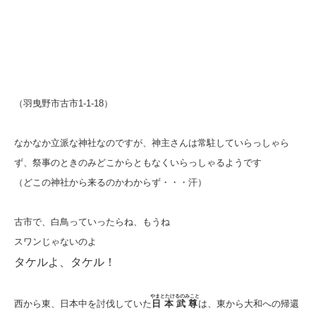
（羽曳野市古市1-1-18）
なかなか立派な神社なのですが、神主さんは常駐していらっしゃら
ず、祭事のときのみどこからともなくいらっしゃるようです
（どこの神社から来るのかわからず・・・汗）
古市で、白鳥っていったらね、もうね
スワンじゃないのよ
タケルよ、タケル！
やまとたけるのみこと
西から東、日本中を討伐していた
日本武尊
は、東から大和への帰還