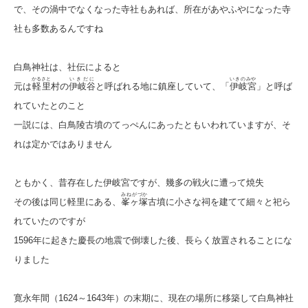
で、その渦中でなくなった寺社もあれば、所在があやふやになった寺
社も多数あるんですね
白鳥神社は、社伝によると
かるさと
いきだに
いきのみや
元は
軽里
村の
伊岐谷
と呼ばれる地に鎮座していて、「
伊岐宮
」と呼ば
れていたとのこと
一説には、白鳥陵古墳のてっぺんにあったともいわれていますが、そ
れは定かではありません
ともかく、昔存在した伊岐宮ですが、幾多の戦火に遭って焼失
みねがづか
その後は同じ軽里にある、
峯ヶ塚
古墳に小さな祠を建てて細々と祀ら
れていたのですが
1596年に起きた慶長の地震で倒壊した後、長らく放置されることにな
りました
寛永年間（1624～1643年）の末期に、現在の場所に移築して白鳥神社