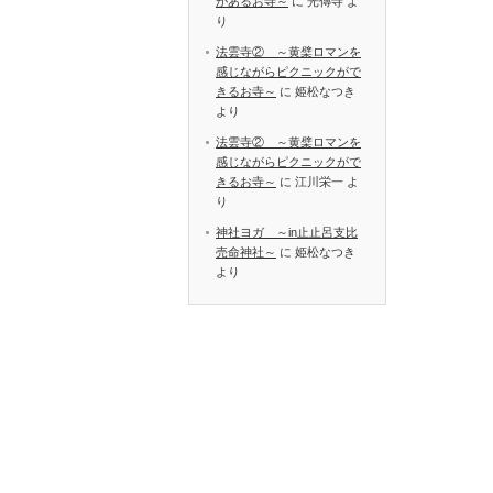
があるお寺～
に
光傳寺
よ
り
法雲寺② ～黄檗ロマンを
感じながらピクニックがで
きるお寺～
に
姫松なつき
より
法雲寺② ～黄檗ロマンを
感じながらピクニックがで
きるお寺～
に
江川栄一
よ
り
神社ヨガ ～in止止呂支比
売命神社～
に
姫松なつき
より