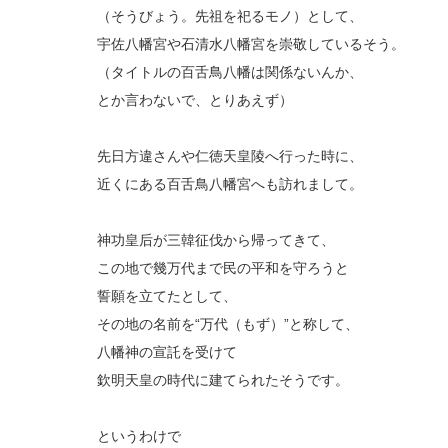
（そうびょう。先祖を祀るモノ）として、
宇佐八幡宮や石清水八幡宮を崇敬しているそう。
（タイトルの百舌鳥八幡は関係ないんか、
とか言わないで、とりあえず）
先日方違さんや仁徳天皇陵へ行った時に、
近くにある百舌鳥八幡宮へも訪れまして。
神功皇后が三韓征伐から帰ってきて、
この地で幾万代まで民の平和を守ろうと
誓願を立てたとして、
その地の名前を“万代（もず）”と称して、
八幡神の宣託を受けて
欽明天皇の時代に建てられたそうです。
というわけで