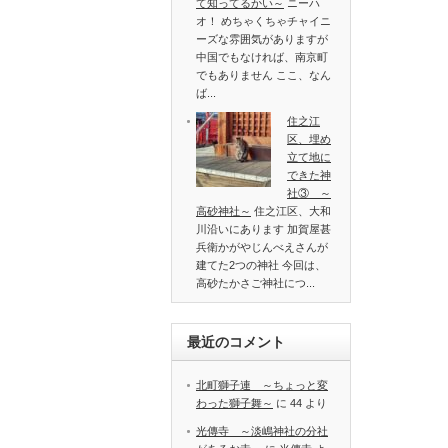
て知ってるかい～
ニーハ
オ！ めちゃくちゃチャイニ
ーズな雰囲気がありますが
中国でもなければ、南京町
でもありません ここ、なん
ば...
住之江
区、埋め
立て地に
できた神
社③ ～
高砂神社～
住之江区、大和
川沿いにあります 加賀屋甚
兵衛かがやじんべえさんが
建てた2つの神社 今回は、
高砂たかさご神社につ...
最近のコメント
北町獅子連 ～ちょっと変
わった獅子舞～
に
44
より
光傳寺 ～淡嶋神社の分社