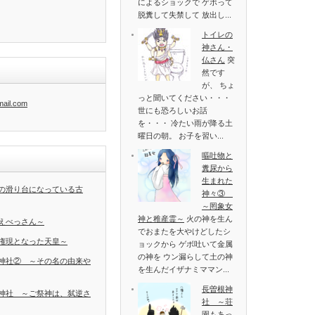
によるショックで ゲボって
脱糞して失禁して 放出し...
トイレの
神さん・
仏さん
突
然です
が、 ちょ
っと聞いてください・・・
mail.com
世にも恐ろしいお話
を・・・ 冷たい雨が降る土
曜日の朝。 お子を習い...
嘔吐物と
糞尿から
生まれた
の滑り台になっている古
神々③
～罔象女
神と稚産霊～
火の神を生ん
えべっさん～
でおまたを大やけどしたシ
権現となった天皇～
ョックから ゲボ吐いて金属
の神を ウン漏らして土の神
神社② ～その名の由来や
を生んだイザナミママン...
長曽根神
神社 ～ご祭神は、弑逆さ
社 ～荘
園もあっ