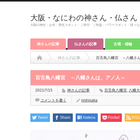
大阪・なにわの神さん・仏さん
大阪の神社・お寺・歴史スポット・ご朱印・ご利益・パワースポット・様々な
神さんの記事
仏さんの記事
古墳・埴輪
神さんの記事
百舌鳥八幡宮 ～八幡さ
百舌鳥八幡宮 ～八幡さんは、アノ人～
2021/7/15
神さんの記事
百舌鳥八幡宮
,
八幡大
コメントを書く
nishisaka
Tweet
Share
Hatena
Pocket
RSS