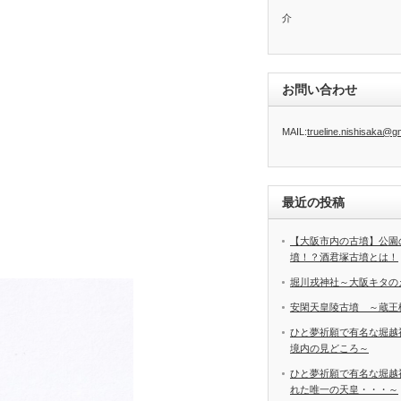
介
お問い合わせ
MAIL:
trueline.nishisaka@g
最近の投稿
【大阪市内の古墳】公園
墳！？酒君塚古墳とは！
堀川戎神社～大阪キタの
安閑天皇陵古墳 ～蔵王
ひと夢祈願で有名な堀越
境内の見どころ～
ひと夢祈願で有名な堀越
れた唯一の天皇・・・～