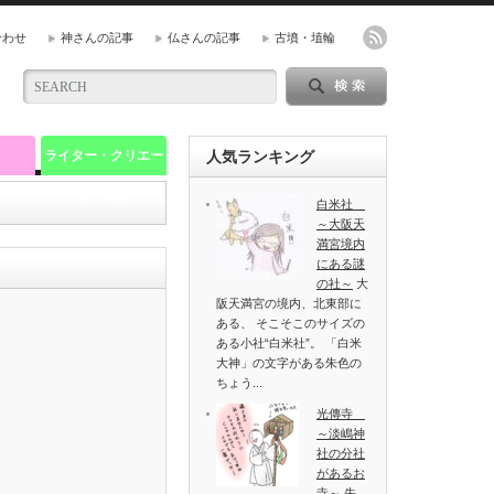
合わせ
神さんの記事
仏さんの記事
古墳・埴輪
ライター・クリエー
人気ランキング
ター紹介
白米社
～大阪天
満宮境内
にある謎
の社～
大
阪天満宮の境内、北東部に
ある、 そこそこのサイズの
ある小社“白米社”。 「白米
大神」の文字がある朱色の
ちょう...
光傳寺
～淡嶋神
社の分社
があるお
寺～
先