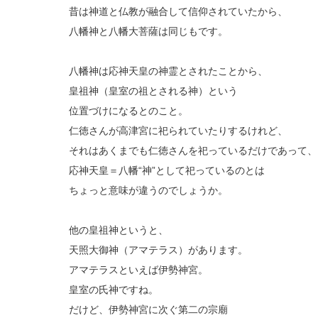
昔は神道と仏教が融合して信仰されていたから、
八幡神と八幡大菩薩は同じもです。
八幡神は応神天皇の神霊とされたことから、
皇祖神（皇室の祖とされる神）という
位置づけになるとのこと。
仁徳さんが高津宮に祀られていたりするけれど、
それはあくまでも仁徳さんを祀っているだけであって、
応神天皇＝八幡“神”として祀っているのとは
ちょっと意味が違うのでしょうか。
他の皇祖神というと、
天照大御神（アマテラス）があります。
アマテラスといえば伊勢神宮。
皇室の氏神ですね。
だけど、伊勢神宮に次ぐ第二の宗廟