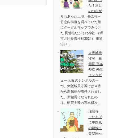
た！京と
のつなが
りもあった土地、長曽根～
竹之内街道を調べていた際
にグーグルマップでみつけ
た 長曽根ながそね神社 （堺
市北区長曽根町3014） 街道
沿い...
大阪城天
守閣 新
館長 宮本
裕次 先生
インタビ
ュー
大阪のシンボルの一
つ、大阪城天守閣では４月
から新館長が着任されまし
た。新館長になられたの
は、研究主幹の宮本裕次...
瑞龍寺
～なんば
に中国風
の建物？
黄檗宗っ