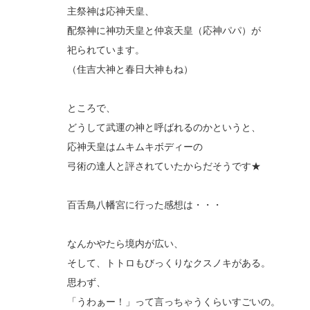
主祭神は応神天皇、
配祭神に神功天皇と仲哀天皇（応神パパ）が
祀られています。
（住吉大神と春日大神もね）
ところで、
どうして武運の神と呼ばれるのかというと、
応神天皇はムキムキボディーの
弓術の達人と評されていたからだそうです★
百舌鳥八幡宮に行った感想は・・・
なんかやたら境内が広い、
そして、トトロもびっくりなクスノキがある。
思わず、
「うわぁー！」って言っちゃうくらいすごいの。