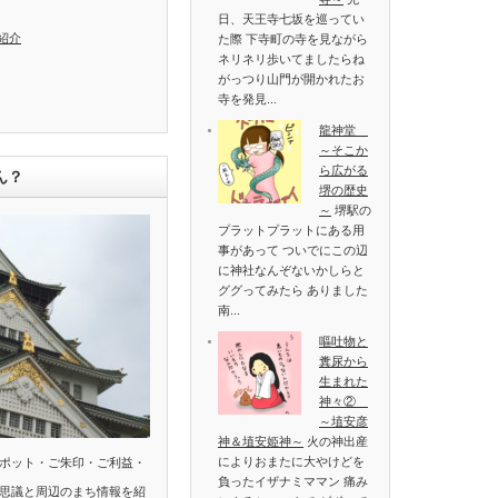
日、天王寺七坂を巡ってい
紹介
た際 下寺町の寺を見ながら
ネリネリ歩いてましたらね
がっつり山門が開かれたお
寺を発見...
龍神堂
～そこか
ら広がる
ん？
堺の歴史
～
堺駅の
プラットプラットにある用
事があって ついでにこの辺
に神社なんぞないかしらと
ググってみたら ありました
南...
嘔吐物と
糞尿から
生まれた
神々②
～埴安彦
神＆埴安姫神～
火の神出産
によりおまたに大やけどを
ポット・ご朱印・ご利益・
負ったイザナミママン 痛み
思議と周辺のまち情報を紹