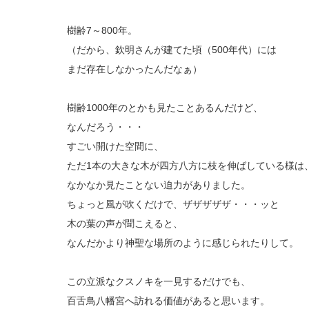
樹齢7～800年。
（だから、欽明さんが建てた頃（500年代）には
まだ存在しなかったんだなぁ）
樹齢1000年のとかも見たことあるんだけど、
なんだろう・・・
すごい開けた空間に、
ただ1本の大きな木が四方八方に枝を伸ばしている様は
なかなか見たことない迫力がありました。
ちょっと風が吹くだけで、ザザザザザ・・・ッと
木の葉の声が聞こえると、
なんだかより神聖な場所のように感じられたりして。
この立派なクスノキを一見するだけでも、
百舌鳥八幡宮へ訪れる価値があると思います。