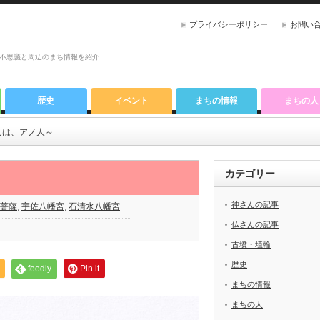
プライバシーポリシー
お問い
不思議と周辺のまち情報を紹介
歴史
イベント
まちの情報
まちの人
んは、アノ人～
カテゴリー
神さんの記事
菩薩
,
宇佐八幡宮
,
石清水八幡宮
仏さんの記事
古墳・埴輪
歴史
feedly
Pin it
まちの情報
まちの人