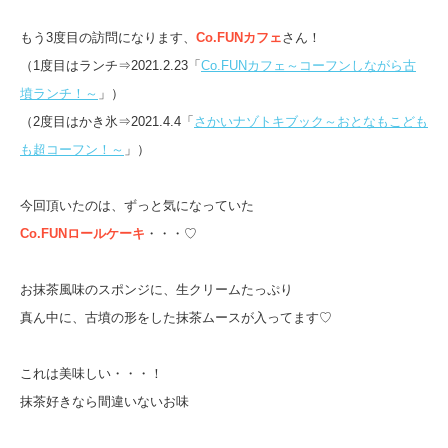
もう3度目の訪問になります、
Co.FUNカフェ
さん！
（1度目はランチ⇒2021.2.23「
Co.FUNカフェ～コーフンしながら古
墳ランチ！～
」）
（2度目はかき氷⇒2021.4.4「
さかいナゾトキブック～おとなもこども
も超コーフン！～
」）
今回頂いたのは、ずっと気になっていた
Co.FUNロールケーキ
・・・♡
お抹茶風味のスポンジに、生クリームたっぷり
真ん中に、古墳の形をした抹茶ムースが入ってます♡
これは美味しい・・・！
抹茶好きなら間違いないお味