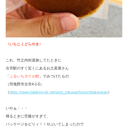
〈いちじくどらやき〉
これ、竹之内街道旅してたときに
古市駅のすぐ近くにあるお土産屋さん
「
ふるいちタケル館
」でみつけたもの
（羽曳野市古市4-1-5）
（
https://www.habikino-kk.net/post_tokusan/furuichitakerukan
）
いやぁ・・・
帰るときに空腹がすぎて、
パッケージをビリィ！！やぶいてしまったので