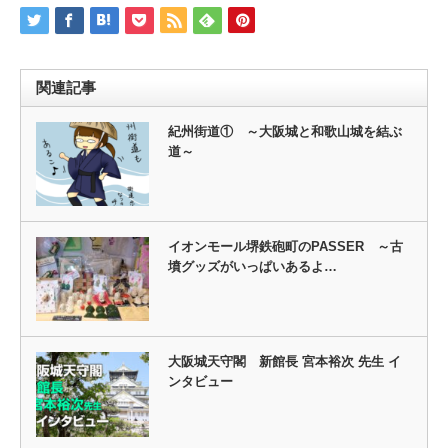
関連記事
紀州街道① ～大阪城と和歌山城を結ぶ
道～
イオンモール堺鉄砲町のPASSER ～古
墳グッズがいっぱいあるよ…
大阪城天守閣 新館長 宮本裕次 先生 イ
ンタビュー