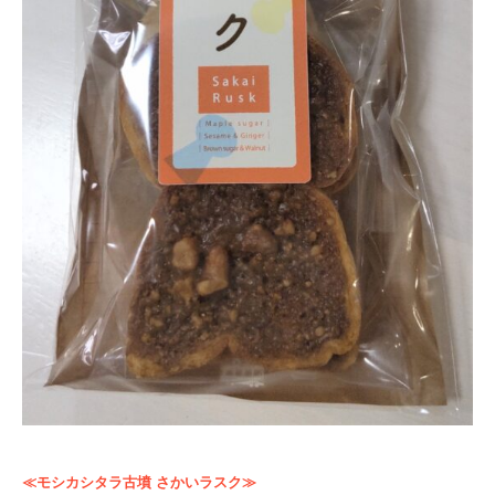
≪モシカシタラ古墳 さかいラスク≫