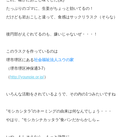
たっぷりのゴマに、生姜がちょっと効いてるの！
だけども岩おこしと違って、食感はサックリラスク（そらな）
後円部がえぐれてるのも、嫌いじゃないぜ・・・！
このラスクを作っているのは
堺市堺区にある
社会福祉法人ユウの家
（堺市堺区神保通3-7）
（
http://younoie.or.jp/
）
いろんな活動をされているようで、その内の1つみたいですね
“モシカシタラ”のネーミングの由来は何なんでしょう・・・
やはり、“モシカシナカッタラ”食パンだからかしら←
いや、もしそうなら、もっと強気に