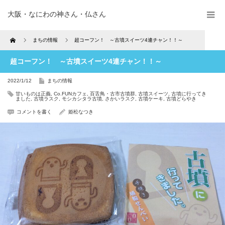
大阪・なにわの神さん・仏さん
Home
まちの情報
超コーフン！ ～古墳スイーツ4連チャン！！～
超コーフン！ ～古墳スイーツ4連チャン！！～
2022/1/12
まちの情報
甘いものは正義
,
Co.FUNカフェ
,
百舌鳥・古市古墳群
,
古墳スイーツ
,
古墳に行ってき
ました
,
古墳ラスク
,
モシカシタラ古墳
,
さかいラスク
,
古墳ケーキ
,
古墳どらやき
コメントを書く
姫松なつき