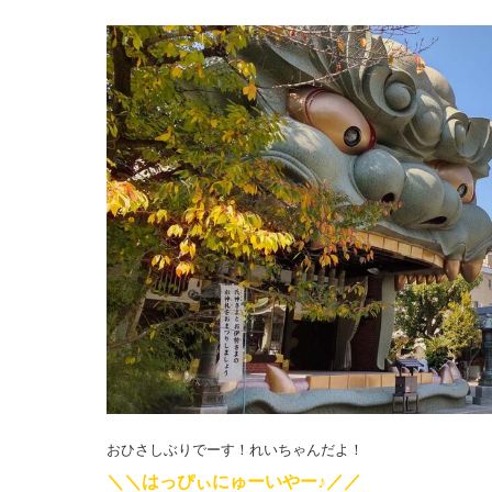
おひさしぶりでーす！れいちゃんだよ！
＼＼はっぴぃにゅーいやー♪／／