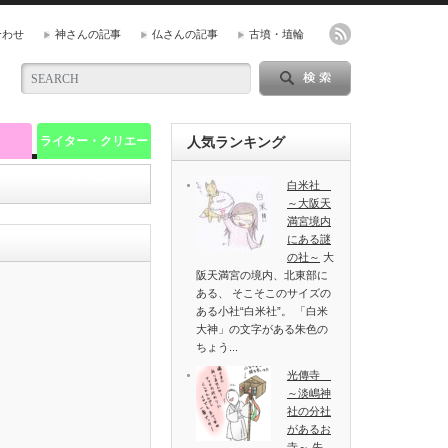
合わせ
神さんの記事
仏さんの記事
古墳・埴輪
ライター・クリエー
人気ランキング
ター紹介
白米社
～大阪天
満宮境内
にある謎
の社～
大
阪天満宮の境内、北東部に
ある、 そこそこのサイズの
ある小社“白米社”。 「白米
大神」の文字がある朱色の
ちょう...
光傳寺
～淡嶋神
社の分社
があるお
寺～
先