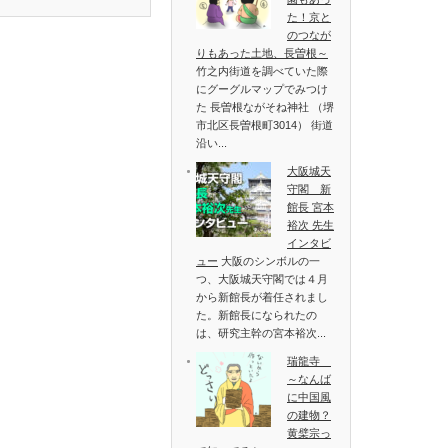
た！京と
のつなが
りもあった土地、長曽根～
竹之内街道を調べていた際
にグーグルマップでみつけ
た 長曽根ながそね神社 （堺
市北区長曽根町3014） 街道
沿い...
大阪城天
守閣 新
館長 宮本
裕次 先生
インタビ
ュー
大阪のシンボルの一
つ、大阪城天守閣では４月
から新館長が着任されまし
た。新館長になられたの
は、研究主幹の宮本裕次...
瑞龍寺
～なんば
に中国風
の建物？
黄檗宗っ