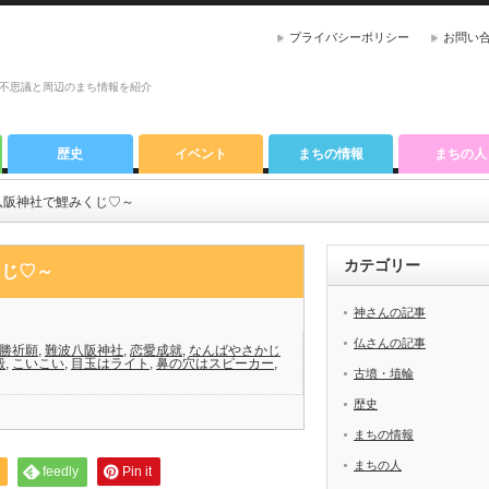
プライバシーポリシー
お問い
不思議と周辺のまち情報を紹介
歴史
イベント
まちの情報
まちの人
八阪神社で鯉みくじ♡～
カテゴリー
じ♡～
神さんの記事
仏さんの記事
勝祈願
,
難波八阪神社
,
恋愛成就
,
なんばやさかじ
殿
,
こいこい
,
目玉はライト
,
鼻の穴はスピーカー
,
古墳・埴輪
歴史
まちの情報
まちの人
feedly
Pin it