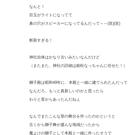
なんと！
目玉がライトになってて
鼻の穴がスピーカーになってるんだって～～(笑)(笑)
斬新すぎる！
神社自体はかなり古いみたいなんだけど
（またまた、神社の詳細は姫松なっちゃんに任せた！）
獅子殿は昭和49年に、本殿と一緒に建てられたんだって
なんだろ、もっと真新しいのかと思ったら
わりと昔からあったんだねぇ
なんでまたこんな形の舞台を作ったのかというと
古くから獅子舞が盛んな地域だったから
魔よけの獅子として本殿と一緒に作ったそうで