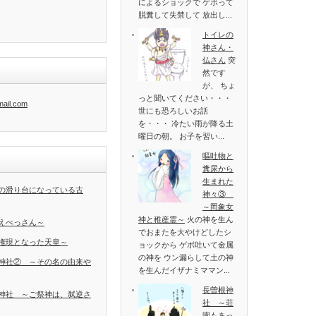
によるショックで ゲボって
脱糞して失禁して 放出し...
トイレの
神さん・
仏さん
突
然です
が、 ちょ
っと聞いてください・・・
mail.com
世にも恐ろしいお話
を・・・ 冷たい雨が降る土
曜日の朝。 お子を習い...
嘔吐物と
糞尿から
生まれた
の滑り台になっている古
神々③
～罔象女
神と稚産霊～
火の神を生ん
えべっさん～
でおまたを大やけどしたシ
権現となった天皇～
ョックから ゲボ吐いて金属
の神を ウン漏らして土の神
神社② ～その名の由来や
を生んだイザナミママン...
長曽根神
神社 ～ご祭神は、弑逆さ
社 ～荘
園もあっ