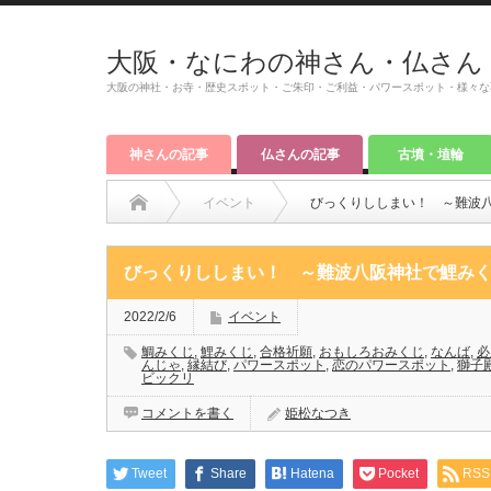
大阪・なにわの神さん・仏さん
大阪の神社・お寺・歴史スポット・ご朱印・ご利益・パワースポット・様々な
神さんの記事
仏さんの記事
古墳・埴輪
イベント
びっくりししまい！ ～難波
びっくりししまい！ ～難波八阪神社で鯉みく
2022/2/6
イベント
鯛みくじ
,
鯉みくじ
,
合格祈願
,
おもしろおみくじ
,
なんば
,
必
んじゃ
,
縁結び
,
パワースポット
,
恋のパワースポット
,
獅子
ビックリ
コメントを書く
姫松なつき
Tweet
Share
Hatena
Pocket
RSS