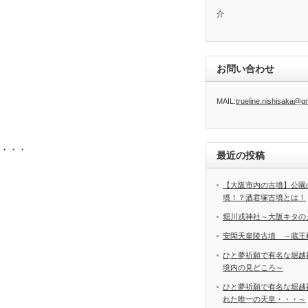
介
お問い合わせ
MAIL:
trueline.nishisaka@g
・・・
最近の投稿
【大阪市内の古墳】公園
墳！？酒君塚古墳とは！
堀川戎神社～大阪キタの
安閑天皇陵古墳 ～蔵王
ひと夢祈願で有名な堀越
境内の見どころ～
ひと夢祈願で有名な堀越
れた唯一の天皇・・・～