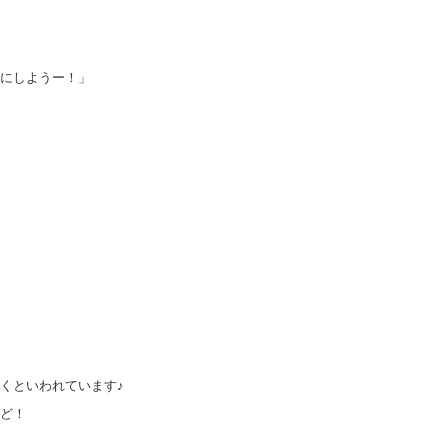
にしようー！」
くといわれています♪
ど！