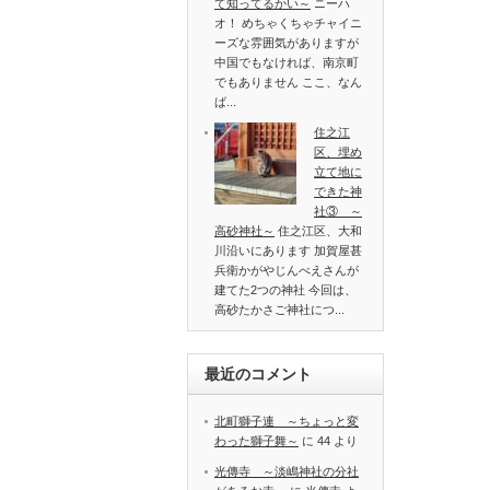
て知ってるかい～
ニーハ
オ！ めちゃくちゃチャイニ
ーズな雰囲気がありますが
中国でもなければ、南京町
でもありません ここ、なん
ば...
住之江
区、埋め
立て地に
できた神
社③ ～
高砂神社～
住之江区、大和
川沿いにあります 加賀屋甚
兵衛かがやじんべえさんが
建てた2つの神社 今回は、
高砂たかさご神社につ...
最近のコメント
北町獅子連 ～ちょっと変
わった獅子舞～
に
44
より
光傳寺 ～淡嶋神社の分社