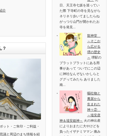
日、天王寺七坂を巡ってい
紹介
た際 下寺町の寺を見ながら
ネリネリ歩いてましたらね
がっつり山門が開かれたお
寺を発見...
龍神堂
～そこか
ら広がる
ん？
堺の歴史
～
堺駅の
プラットプラットにある用
事があって ついでにこの辺
に神社なんぞないかしらと
ググってみたら ありました
南...
嘔吐物と
糞尿から
生まれた
神々②
～埴安彦
神＆埴安姫神～
火の神出産
によりおまたに大やけどを
ポット・ご朱印・ご利益・
負ったイザナミママン 痛み
思議と周辺のまち情報を紹