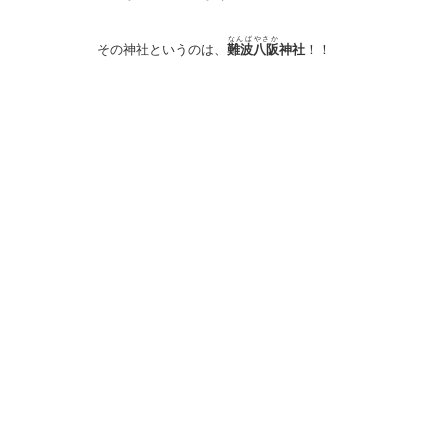
なんばやさか
その神社というのは、
難波八阪
神社
！！