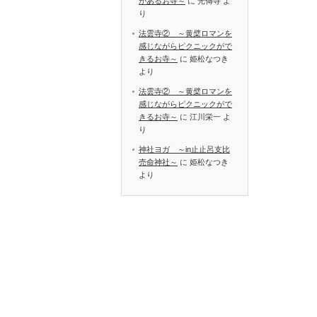
があるお寺～
に
光傳寺
よ
り
法雲寺② ～黄檗ロマンを
感じながらピクニックがで
きるお寺～
に
姫松なつき
より
法雲寺② ～黄檗ロマンを
感じながらピクニックがで
きるお寺～
に
江川栄一
よ
り
神社ヨガ ～in止止呂支比
売命神社～
に
姫松なつき
より