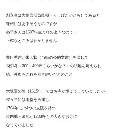
創立者は大納言櫛笥隆朝（くしげたかとも）であると
寺伝にはあるそうなのですが
櫛笥さんは1607年生まれのようなので・・・
正確なところはわかりません
豊臣秀吉が朱印状（当時の公的文書）を出して
1石1斗（300～400坪くらいかな？）の領地を与えられ
徳川幕府もこれを引き継いだとのこと
大坂夏の陣（1615年）ではお寺が燃えてしまいましたが
翌々年には本堂を再建し
1704年には4つの支院を持つ
境内地・墓地が1238坪もの大きなお寺に
なっていました