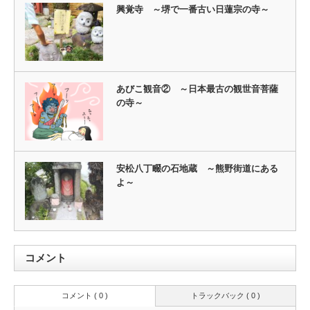
興覚寺 ～堺で一番古い日蓮宗の寺～
あびこ観音② ～日本最古の観世音菩薩
の寺～
安松八丁畷の石地蔵 ～熊野街道にある
よ～
コメント
コメント ( 0 )
トラックバック ( 0 )