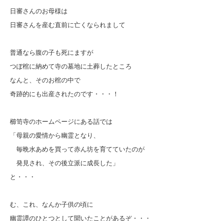
日審さんのお母様は
日審さんを産む直前に亡くなられまして
普通なら腹の子も死にますが
つぼ棺に納めて寺の墓地に土葬したところ
なんと、そのお棺の中で
奇跡的にも出産されたのです・・・！
櫛笥寺のホームページにある話では
「母親の愛情から幽霊となり、
毎晩水あめを買って赤ん坊を育てていたのが
発見され、その後立派に成長した」
と・・・
む、これ、なんか子供の頃に
幽霊譚のひとつとして聞いたことがあるぞ・・・