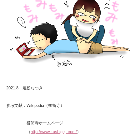
2021.8 姫松なつき
参考文献：Wikipedia（櫛笥寺）
櫛笥寺ホームページ
（
http://www.kushigeji.com/
）