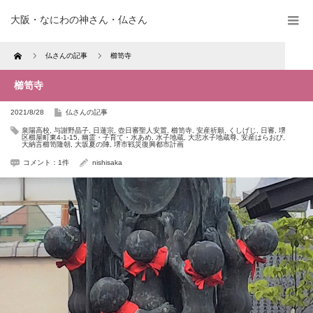
大阪・なにわの神さん・仏さん
Home
仏さんの記事
櫛笥寺
櫛笥寺
2021/8/28
仏さんの記事
泉陽高校
,
与謝野晶子
,
日蓮宗
,
壺日審聖人安置
,
櫛笥寺
,
安産祈願
,
くしげじ
,
日審
,
堺
区櫛屋町東4-1-15
,
幽霊・子育て・水あめ
,
水子地蔵
,
大悲水子地蔵尊
,
安産はらおび
,
大納言櫛笥隆朝
,
大坂夏の陣
,
堺市戦災復興都市計画
コメント：1件
nishisaka