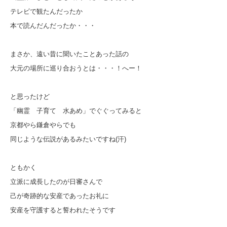
テレビで観たんだったか
本で読んだんだったか・・・
まさか、遠い昔に聞いたことあった話の
大元の場所に巡り合おうとは・・・！へー！
と思ったけど
「幽霊 子育て 水あめ」でぐぐってみると
京都やら鎌倉やらでも
同じような伝説があるみたいですね(汗)
ともかく
立派に成長したのが日審さんで
己が奇跡的な安産であったお礼に
安産を守護すると誓われたそうです